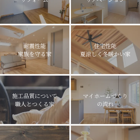
耐震性能
住宅性能
家族を守る家
夏涼しく冬暖かい家
施工品質について
マイホームづくり
職人とつくる家
の流れ