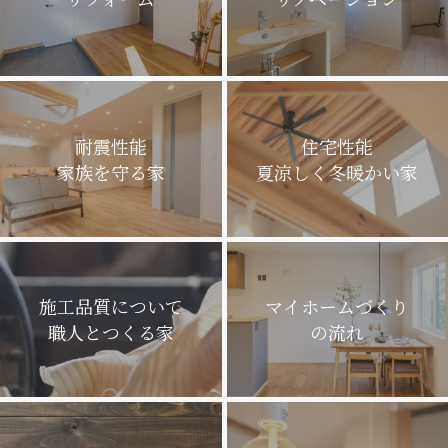
耐震性能
住宅性能
家族を守る家
夏涼しく冬暖かい家
施工品質について
マイホームづくり
職人とつくる家
の流れ