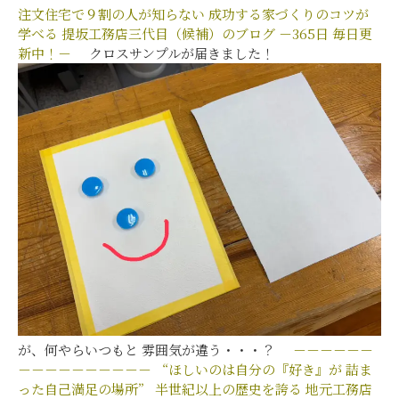
注文住宅で９割の人が知らない
成功する家づくりのコツが
学べる
提坂工務店三代目（候補）のブログ
－365日 毎日更
新中！－
クロスサンプルが届きました！
が、何やらいつもと 雰囲気が違う・・・？
－－－－－－
－－－－－－－－－－
“ほしいのは自分の『好き』が
詰ま
った自己満足の場所”
半世紀以上の歴史を誇る
地元工務店