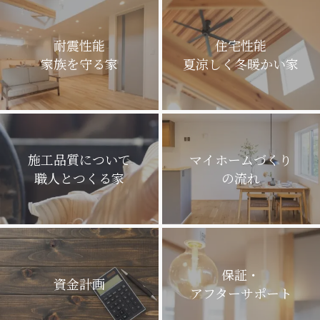
耐震性能
住宅性能
家族を守る家
夏涼しく冬暖かい家
施工品質について
マイホームづくり
職人とつくる家
の流れ
保証・
資金計画
アフターサポート