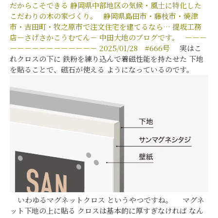
だからこそできる
静岡県中部地区の気候・風土に特化した
こだわりの木の家づくり。
静岡県島田市・藤枝市・焼津
市・吉田町・牧之原市で注文住宅を建てるなら…
提坂工務
店－さげさかこうむてん－
中田大地のブログです。
－－－
－－－－－－－－－－－－
2025/01/28
#666
号
実はこ
れクロスの下に
鉄粉を練り込んで着磁性能を持たせた
下地
を
貼ることで、磁石が使える
ようになっているのです。
いわゆるマグネットクロス というやつですね。 マグネ
ット下地の上に貼る クロスは基本的に厚すぎなければ なん