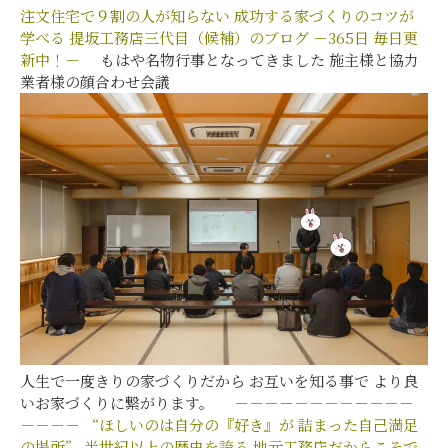
注文住宅で９割の人が知らない
成功する家づくりのコツが
学べる
提坂工務店三代目（候補）のブログ
－365日 毎日更
新中！－
もはや名物行事となってきました 施主様と協力
業者様の顔合わせ会議
人生で一度きりの家づくりだから お互いを知る事で より良
いお家づくりに繋がります。
－－－－－－－－－－－－
－－－－
“ほしいのは自分の『好き』が
詰まった自己満足
の場所”
半世紀以上の歴史を誇る
地元工務店だからこそで