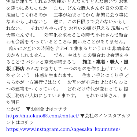
実際に建ててくれるお客様が どんな人でどんな思いで お家
を建つにあたったか また、どんな職人さんが 自分の家を
担当してくれるのか 工事が始まってから 頻繁に会う事に
なるかもしれないし 逆に、この日限りで会わないかもし
れない。 それでもやっぱり お互いの顔が見える 現場って
大事なんです。 効率化を求めるこの時代 他社さんで顔合
わせ会議を やっているところは 聞いたことがありません。
確かにお互いの時間を 合わせて集まるというのは 非効率な
のかもしれません。 でも、やはり この顔合わせ会議をや
ることで バシッと空気が締まるし
施主・業者・職人・提
坂工務店
みんなで協力して 一つのものを作り上げていくん
だぞ という一体感が生まれます。 住まい手とつくり手 ど
ちらかが一方通行ではなく お互いが心通わせながら ひと
つの建物をつくっていく。 どれだけ時代が変わっても 提
坂工務店が大切にしている事です。 それでは皆さん、ま
た明日！
なかだ ▼お問合せはコチラ
https://hinokino88.com/contact/
▼会社のインスタアカウ
ントはコチラ
https://www.instagram.com/sagesaka_koumuten/