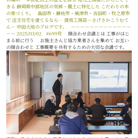
きる
静岡県中部地区の気候・風土に特化した
こだわりの木
の家づくり。
島田市・藤枝市・焼津市・吉田町・牧之原市
で
注文住宅を建てるなら…
提坂工務店－さげさかこうむて
ん－
中田大地のブログです。
－－－－－－－－－－－－－
－－
2025/03/02
#699
号
顔合わせ会議とは 工事がはじ
まる前に行う お施主さんと協力業者さんを集めて お互い
の顔合わせと 工事概要を共有するための大切な会議です。