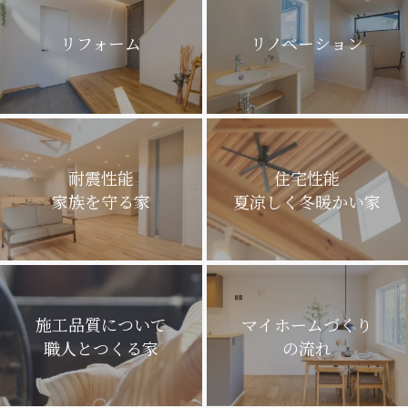
リフォーム
リノベーション
耐震性能
住宅性能
家族を守る家
夏涼しく冬暖かい家
施工品質について
マイホームづくり
職人とつくる家
の流れ