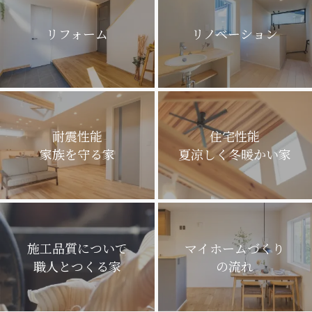
リフォーム
リノベーション
耐震性能
住宅性能
家族を守る家
夏涼しく冬暖かい家
施工品質について
マイホームづくり
職人とつくる家
の流れ