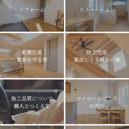
リフォーム
リノベーション
耐震性能
住宅性能
家族を守る家
夏涼しく冬暖かい家
施工品質について
マイホームづくり
職人とつくる家
の流れ