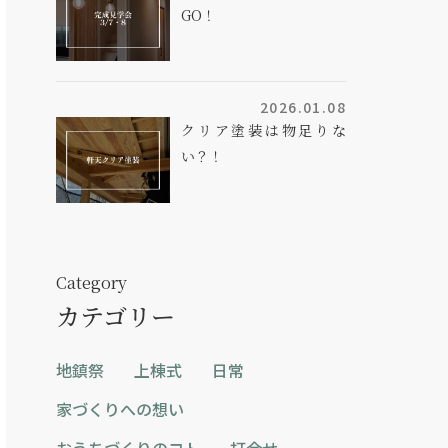
GO！
2026.01.08
クリア塗装は物足りな
い？！
Category
カテゴリー
地鎮祭
上棟式
日常
家づくりへの想い
おうちづくりのコト
打合せ