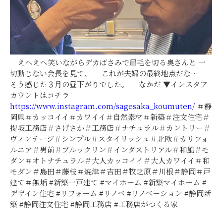
えへえへ笑いながらデカばさみで眉毛を切る奥さんと 一
切動じない会長を見て、 これが夫婦の最終地点だな…
そう感じた３月の昼下がりでした。 なかだ ▼インスタア
カウントはコチラ
https://www.instagram.com/sagesaka_koumuten/
＃静
岡県＃カッコイイ＃カワイイ＃自然素材＃新築＃注文住宅＃
提坂工務店＃さげさか＃工務店＃ナチュラル＃カントリー＃
ヴィンテージ＃シンプル＃スタイリッシュ＃北欧＃カリフォ
ルニア＃男前＃ブルックリン＃インダストリアル＃和風＃モ
ダン＃オトナチュラル＃大人カッコイイ＃大人カワイイ＃和
モダン＃島田＃藤枝＃焼津＃吉田＃牧之原＃川根＃静岡＃戸
建て＃無垢 #新築一戸建て #マイホーム #新築マイホーム #
デザイン住宅 #リフォーム #リノベ #リノベーション #静岡新
築 #静岡注文住宅 #静岡工務店 #工務店がつくる家