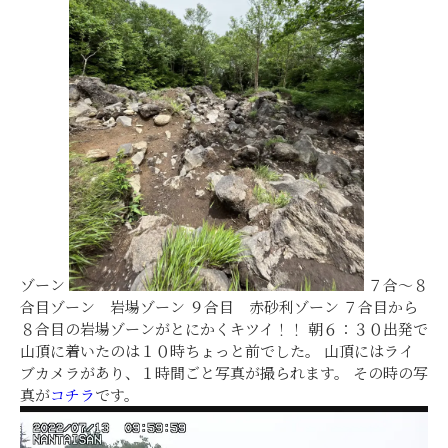
ゾーン
７合～８
合目ゾーン 岩場ゾーン ９合目 赤砂利ゾーン ７合目から
８合目の岩場ゾーンがとにかくキツイ！！ 朝６：３０出発で
山頂に着いたのは１０時ちょっと前でした。 山頂にはライ
ブカメラがあり、１時間ごと写真が撮られます。 その時の写
真が
コチラ
です。