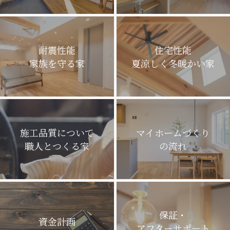
耐震性能
住宅性能
家族を守る家
夏涼しく冬暖かい家
施工品質について
マイホームづくり
職人とつくる家
の流れ
保証・
資金計画
アフターサポート