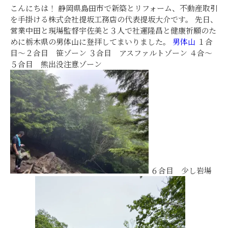
こんにちは！
静岡県島田市で新築とリフォーム、不動産取引
を手掛ける株式会社提坂工務店の代表提坂大介です。
先日、
営業中田と現場監督宇佐美と３人で社運隆昌と健康祈願のた
めに栃木県の男体山に登拝してまいりました。
男体山
１合
目～２合目 笹ゾーン ３合目 アスファルトゾーン ４合～
５合目 熊出没注意ゾーン
６合目 少し岩場