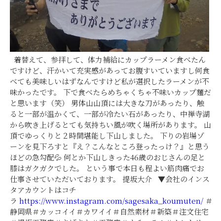
着替えて、参拝して、体力補給にカップラーメン食べたん
ですけど、汗かいて充実感があってお腹すいていますし何食
べても美味しいはずなんですけど私が選択したラーメンが不
味かったです。 下で食べたらめちゃくちゃ不味いカップ麵だ
と思います（笑） 男体山山頂には大きな刀があったり、触
ると一部が温かくて、一部が冷たい石があったり、中禅寺湖
から吹き上げるとても気持ちい風が吹く場所があります。 山
頂でゆっくりと２時間堪能し下山しました。 下りの岩場ゾ
ーンを見下ろすと『え？こんなところ登ったっけ？』と思う
ほどの急勾配💦 何とか下山しきった46歳のおじさんの足と
膝はガクガクでした。 という事で本日も程よい筋肉痛でお
仕事させていただいております。 提坂大介
▼会社のインス
タアカウントはコチ
ラ
https://www.instagram.com/sagesaka_koumuten/
＃
静岡県＃カッコイイ＃カワイイ＃自然素材＃新築＃注文住宅