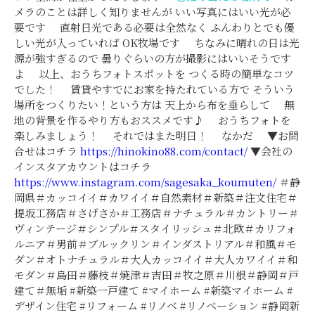
メラのことは詳しく知りませんが いい写真にはいい光が必
要です 直射日光である必要は全然なく ふんわりとでも優
しい光が入っていれば OK牧場です ちなみに晴れの日は光
源が強すぎるので 曇りぐらいの方が撮影にはいいそうです
よ 以上、おうちフォトスポットを つくる時の簡単なコツ
でした！ 賃貸やすでにお家を持たれている方で そういう
場所をつくりたい！という方は 天上から布を垂らして 無
地の背景を作るやり方もおススメです♪ おうちフォトを
楽しみましょう！ それではまた明日！ なかだ ▼お問
合せはコチラ
https://hinokino88.com/contact/
▼会社の
インスタアカウントはコチラ
https://www.instagram.com/sagesaka_koumuten/
＃静
岡県＃カッコイイ＃カワイイ＃自然素材＃新築＃注文住宅＃
提坂工務店＃さげさか＃工務店＃ナチュラル＃カントリー＃
ヴィンテージ＃シンプル＃スタイリッシュ＃北欧＃カリフォ
ルニア＃男前＃ブルックリン＃インダストリアル＃和風＃モ
ダン＃オトナチュラル＃大人カッコイイ＃大人カワイイ＃和
モダン＃島田＃藤枝＃焼津＃吉田＃牧之原＃川根＃静岡＃戸
建て＃無垢 #新築一戸建て #マイホーム #新築マイホーム #
デザイン住宅 #リフォーム #リノベ #リノベーション #静岡新