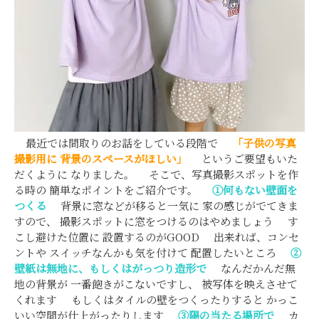
最近では間取りのお話をしている段階で
「子供の写真
撮影用に
背景のスペースがほしい」
というご要望もいた
だくように なりました。 そこで、写真撮影スポットを作
る時の 簡単なポイントをご紹介です。
①何もない壁面を
つくる
背景に窓などが移ると一気に 家の感じがでてきま
すので、 撮影スポットに窓をつけるのはやめましょう す
こし避けた位置に 設置するのがGOOD 出来れば、コンセ
ントや スイッチなんかも気を付けて 配置したいところ
②
壁紙は無地に、もしくはがっつり造形で
なんだかんだ無
地の背景が 一番飽きがこないですし、 被写体を映えさせて
くれます もしくはタイルの壁をつくったりすると かっこ
いい空間が仕上がったりします
③陽の当たる場所で
カ