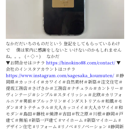
なかだだいちのものだという 登記をしてもらっているわけ
で 僕は家内に感謝をしないと いけないのかもしれません
ね。。。 (＾◇＾) なかだ
▼お問合せはコチラ
https://hinokino88.com/contact/
▼
会社のインスタアカウントはコチラ
https://www.instagram.com/sagesaka_koumuten/
＃静
岡県＃カッコイイ＃カワイイ＃自然素材＃新築＃注文住宅＃
提坂工務店＃さげさか＃工務店＃ナチュラル＃カントリー＃
ヴィンテージ＃シンプル＃スタイリッシュ＃北欧＃カリフォ
ルニア＃男前＃ブルックリン＃インダストリアル＃和風＃モ
ダン＃オトナチュラル＃大人カッコイイ＃大人カワイイ＃和
モダン＃島田＃藤枝＃焼津＃吉田＃牧之原＃川根＃静岡＃戸
建て＃無垢 #新築一戸建て #マイホーム #新築マイホーム #
デザイン住宅 #リフォーム #リノベ #リノベーション #静岡新