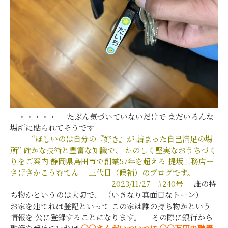
・・・・・ たぶん気づいていないだけで まだいろんな
場所に貼られてそうです
－－－－－－－－－－－－－－
－－
“ほしいのは自分の『好き』が
詰まった自己満足の場
所”
確かな技術と豊富な知識で、
たのしく堅実なおうちづく
りをご案内
静岡県島田市で創業57年を超える
提坂工務店－
さげさかこうむてん－
三代目（候補）のブログです。
－－
－－－－－－－－－－－－－
2023/11/27 #240号
誰の持
ち物かというのは大切で、 （いきなり真面目なトーン）
お家を建てれば登記といって この家は誰の持ち物かという
情報を 公に登録することになります。 その際に銀行から