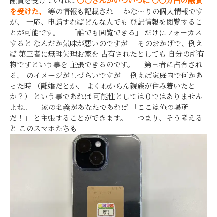
融資を受けていれば
○○さんがいついつに
○○万円の融資
を受けた、
等の情報も記載され かな～りの個人情報です
が、 一応、申請すればどんな人でも 登記情報を閲覧するこ
とが可能です。 「誰でも閲覧できる」 だけにフォーカス
すると なんだか気味が悪いのですが そのおかげで、例え
ば 第三者に無理矢理お家を 占有されたとしても 自分の所有
物ですという事を 主張できるのです。 第三者に占有され
る、 のイメージがしづらいですが 例えば家庭内で何かあ
った時 （離婚だとか、 よくわからん親族が住み着いたと
か？） という事であれば 可能性としては０ではありません
よね。 家の名義があなたであれば 「ここは俺の場所
だ！」 と主張することができます。 つまり、そう考える
と このスマホたちも