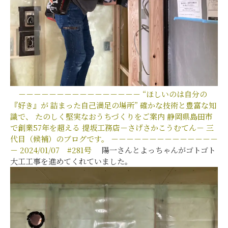
－－－－－－－－－－－－－－－－
“ほしいのは自分の
『好き』が
詰まった自己満足の場所”
確かな技術と豊富な知
識で、
たのしく堅実なおうちづくりをご案内
静岡県島田市
で創業57年を超える
提坂工務店－さげさかこうむてん－
三
代目（候補）のブログです。
－－－－－－－－－－－－－－
－
2024/01/07
#281号
陽一さんとよっちゃんがゴトゴト
大工工事を進めてくれていました。