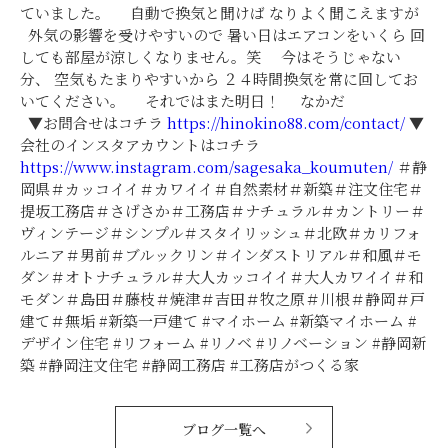
ていました。 自動で換気と聞けば なりよく聞こえますが
外気の影響を受けやすいので 暑い日はエアコンをいくら 回
しても部屋が涼しくなりません。笑 今はそうじゃない
分、 空気もたまりやすいから ２４時間換気を常に回してお
いてください。 それではまた明日！ なかだ
▼お問合せはコチラ
https://hinokino88.com/contact/
▼
会社のインスタアカウントはコチラ
https://www.instagram.com/sagesaka_koumuten/
＃静
岡県＃カッコイイ＃カワイイ＃自然素材＃新築＃注文住宅＃
提坂工務店＃さげさか＃工務店＃ナチュラル＃カントリー＃
ヴィンテージ＃シンプル＃スタイリッシュ＃北欧＃カリフォ
ルニア＃男前＃ブルックリン＃インダストリアル＃和風＃モ
ダン＃オトナチュラル＃大人カッコイイ＃大人カワイイ＃和
モダン＃島田＃藤枝＃焼津＃吉田＃牧之原＃川根＃静岡＃戸
建て＃無垢 #新築一戸建て #マイホーム #新築マイホーム #
デザイン住宅 #リフォーム #リノベ #リノベーション #静岡新
築 #静岡注文住宅 #静岡工務店 #工務店がつくる家
ブログ一覧へ