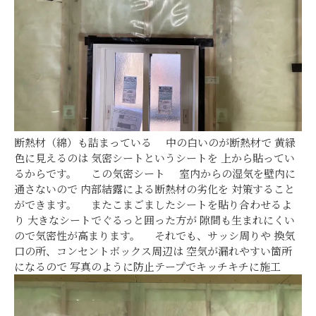
断熱材（綿）も詰まっている 中の白いのが断熱材で 黄緑
色に見えるのは 気密シートというシートを 上から貼ってい
るからです。 この気密シート 室内からの湿気を壁内に
通さないので 内部結露による断熱材の劣化を 対策すること
ができます。 またこまごましたシートを貼り合わせるよ
り 大きなシートでぐるっと囲った方が 隙間も生まれにくい
ので気密性が高まります。 それでも、サッシ周りや 換気
口の所、コンセントボックス周辺は 空気が漏れやすい箇所
になるので 写真のように防止テープでキッチキチに施工