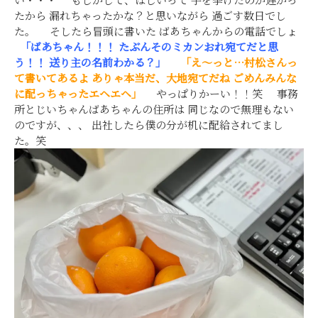
たから 漏れちゃったかな？と思いながら 過ごす数日でし
た。 そしたら冒頭に書いた ばあちゃんからの電話でしょ
「ばあちゃん！！！
たぶんそのミカンおれ宛てだと思
う！！
送り主の名前わかる？」
「え～っと…村松さんっ
て書いてあるよ
ありゃ本当だ、大地宛てだね
ごめんみんな
に配っちゃったエヘエヘ」
やっぱりかーい！！笑 事務
所とじいちゃんばあちゃんの住所は 同じなので無理もない
のですが、、、 出社したら僕の分が机に配給されてまし
た。笑