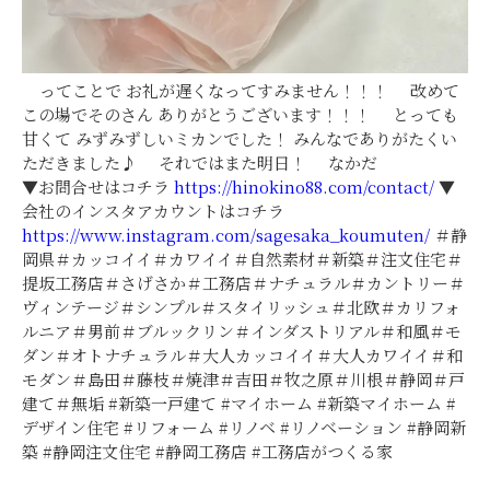
ってことで お礼が遅くなってすみません！！！ 改めて
この場でそのさん ありがとうございます！！！ とっても
甘くて みずみずしいミカンでした！ みんなでありがたくい
ただきました♪ それではまた明日！ なかだ
▼お問合せはコチラ
https://hinokino88.com/contact/
▼
会社のインスタアカウントはコチラ
https://www.instagram.com/sagesaka_koumuten/
＃静
岡県＃カッコイイ＃カワイイ＃自然素材＃新築＃注文住宅＃
提坂工務店＃さげさか＃工務店＃ナチュラル＃カントリー＃
ヴィンテージ＃シンプル＃スタイリッシュ＃北欧＃カリフォ
ルニア＃男前＃ブルックリン＃インダストリアル＃和風＃モ
ダン＃オトナチュラル＃大人カッコイイ＃大人カワイイ＃和
モダン＃島田＃藤枝＃焼津＃吉田＃牧之原＃川根＃静岡＃戸
建て＃無垢 #新築一戸建て #マイホーム #新築マイホーム #
デザイン住宅 #リフォーム #リノベ #リノベーション #静岡新
築 #静岡注文住宅 #静岡工務店 #工務店がつくる家