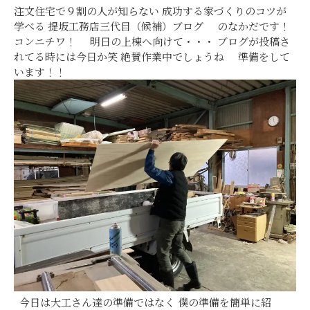
注文住宅で９割の人が知らない 成功する家づくりのコツが
学べる 提坂工務店三代目（候補）ブログ のなかだです！
コンニチワ！ 明日の上棟へ向けて・・・ ブログが投稿さ
れてる時には今日か笑 絶賛作業中でしょうね 準備をして
います！！
今日は大工さん達の準備ではなく 僕の準備を簡単に紹