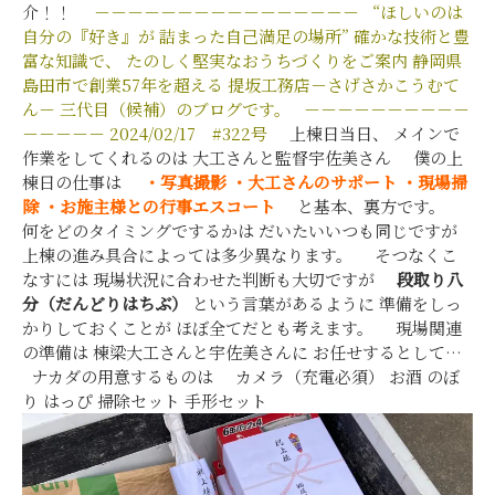
介！！
－－－－－－－－－－－－－－－－
“ほしいのは
自分の『好き』が
詰まった自己満足の場所”
確かな技術と豊
富な知識で、
たのしく堅実なおうちづくりをご案内
静岡県
島田市で創業57年を超える
提坂工務店－さげさかこうむて
ん－
三代目（候補）のブログです。
－－－－－－－－－－
－－－－－
2024/02/17
#322号
上棟日当日、 メインで
作業をしてくれるのは 大工さんと監督宇佐美さん 僕の上
棟日の仕事は
・写真撮影
・大工さんのサポート
・現場掃
除
・お施主様との行事エスコート
と基本、裏方です。
何をどのタイミングでするかは だいたいいつも同じですが
上棟の進み具合によっては多少異なります。 そつなくこ
なすには 現場状況に合わせた判断も大切ですが
段取り八
分（だんどりはちぶ）
という言葉があるように 準備をしっ
かりしておくことが ほぼ全てだとも考えます。 現場関連
の準備は 棟梁大工さんと宇佐美さんに お任せするとして…
ナカダの用意するものは カメラ（充電必須） お酒 のぼ
り はっぴ 掃除セット 手形セット