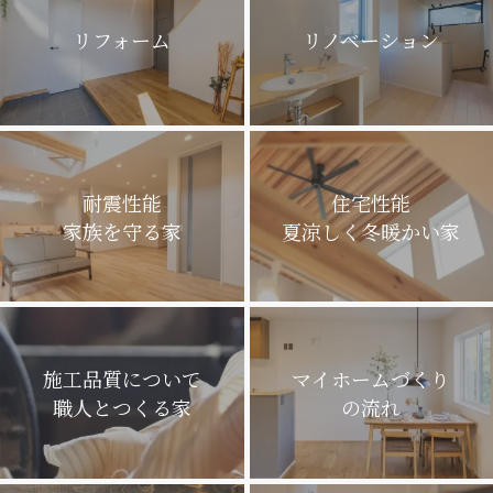
リフォーム
リノベーション
耐震性能
住宅性能
家族を守る家
夏涼しく冬暖かい家
施工品質について
マイホームづくり
職人とつくる家
の流れ