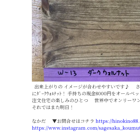
出来上がりの イメージが合わせやすいです♪ さ
にﾀﾞｰｸｳｫﾙﾅｯﾄ！ 手持ちの現金8000円をオ
注文住宅の楽しみのひとつ 世界中でオンリーワ
それではまた明日！
なかだ ▼お問合せはコチラ
https://hinokino88
https://www.instagram.com/sagesaka_koumu