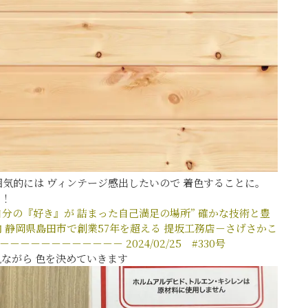
気的には ヴィンテージ感出したいので 着色することに。
たよ！
自分の『好き』が
詰まった自己満足の場所”
確かな技術と豊
内
静岡県島田市で創業57年を超える
提坂工務店－さげさかこ
－－－－－－－－－－－－
2024/02/25 #330号
ながら 色を決めていきます