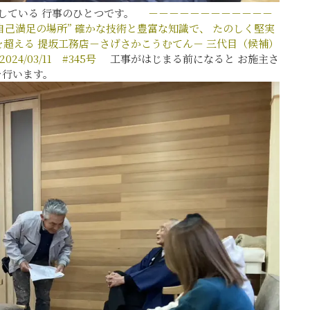
にしている 行事のひとつです。
－－－－－－－－－－－－
自己満足の場所”
確かな技術と豊富な知識で、
たのしく堅実
を超える
提坂工務店－さげさかこうむてん－
三代目（候補）
2024/03/11 #345号
工事がはじまる前になると お施主さ
を行います。