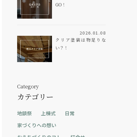
GO！
2026.01.08
クリア塗装は物足りな
い？！
Category
カテゴリー
地鎮祭
上棟式
日常
家づくりへの想い
おうちづくりのコト
打合せ