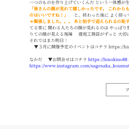
一つのものを作り上げていくんだ という一体感が
「皆さんの顔が見れて嬉しかったです。
これから
のはいいですね！」
と、終わった後に よく仰
ゃ緊張しました。。。
あと拍手で迎えられるの恥
てる家に 関わる人たちの顔が見れるのは やっぱ
りての顔が見える現場 提坂工務店がずっと 大
それではまた明日！
▼３月に開催予定のイベントはコチラ https://hinok
なかだ ▼お問合せはコチラ
https://hinokino88
https://www.instagram.com/sagesaka_koumu