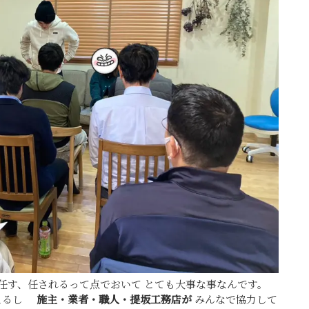
任す、任されるって点でおいて とても大事な事なんです。
締まるし
施主・業者・職人・提坂工務店が
みんなで協力して