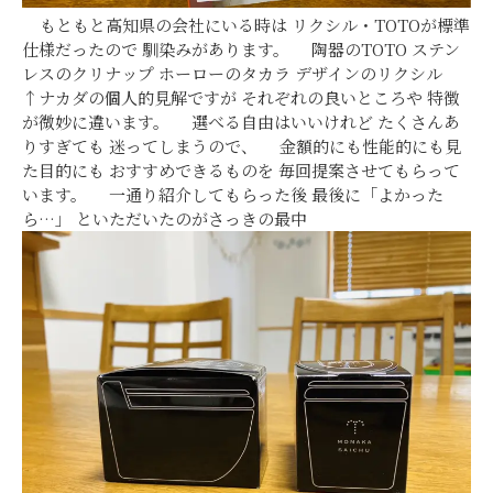
もともと高知県の会社にいる時は リクシル・TOTOが標準
仕様だったので 馴染みがあります。 陶器のTOTO ステン
レスのクリナップ ホーローのタカラ デザインのリクシル
↑ナカダの個人的見解ですが それぞれの良いところや 特徴
が微妙に違います。 選べる自由はいいけれど たくさんあ
りすぎても 迷ってしまうので、 金額的にも性能的にも見
た目的にも おすすめできるものを 毎回提案させてもらって
います。 一通り紹介してもらった後 最後に「よかった
ら…」 といただいたのがさっきの最中