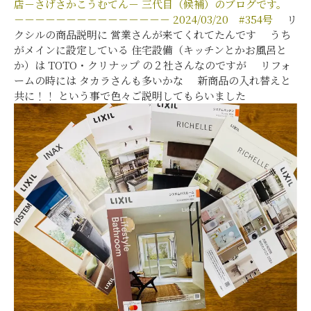
店－さげさかこうむてん－
三代目（候補）のブログです。
－－－－－－－－－－－－－－－
2024/03/20 #354号
リ
クシルの商品説明に 営業さんが来てくれてたんです うち
がメインに設定している 住宅設備（キッチンとかお風呂と
か）は TOTO・クリナップ の２社さんなのですが リフォ
ームの時には タカラさんも多いかな 新商品の入れ替えと
共に！！ という事で色々ご説明してもらいました