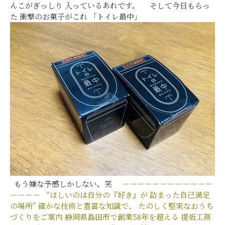
んこがぎっしり 入っているあれです。 そして今日もらっ
た 衝撃のお菓子がこれ 「トイレ最中」
もう嫌な予感しかしない。笑
－－－－－－－－－－－－
－－－－
“ほしいのは自分の『好き』が
詰まった自己満足
の場所”
確かな技術と豊富な知識で、
たのしく堅実なおうち
づくりをご案内
静岡県島田市で創業58年を超える
提坂工務