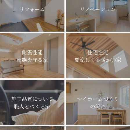
リフォーム
リノベーション
耐震性能
住宅性能
家族を守る家
夏涼しく冬暖かい家
施工品質について
マイホームづくり
職人とつくる家
の流れ