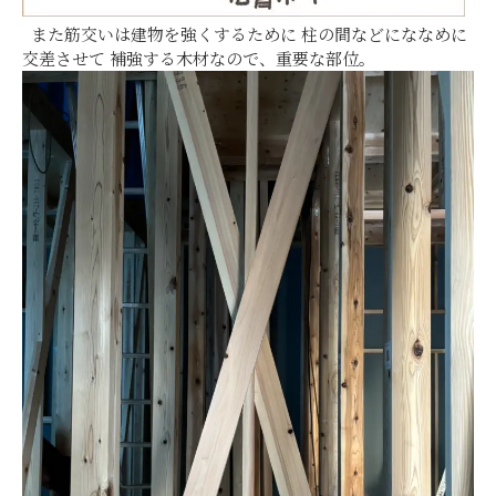
また筋交いは建
物を強くするために
柱の間などにななめに
交差させて
補強する木材なので、重要な部位。