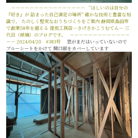
－－－－－－－－－－－－－－－－
“ほしいのは自分の
『好き』が
詰まった自己満足の場所”
確かな技術と豊富な知
識で、
たのしく堅実なおうちづくりをご案内
静岡県島田市
で創業58年を超える
提坂工務店－さげさかこうむてん－
三
代目（候補）のブログです。
－－－－－－－－－－－－－
－－
2024/04/20 #383号
窓がまだはいっていないので
ブルーシートをかけて 開口部をカバーしています