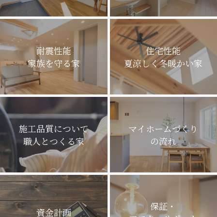
耐震性能
住宅性能
家族を守る家
夏涼しく冬暖かい家
施工品質について
マイホームづくり
職人とつくる家
の流れ
保証・
資金計画