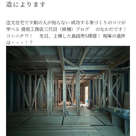
造によります
注文住宅で９割の人が知らない 成功する家づくりのコツが
学べる 提坂工務店三代目（候補）ブログ のなかだです！
コンニチワ！ 先日、上棟した島田市S様邸！ 現場の進捗
は・・・！？