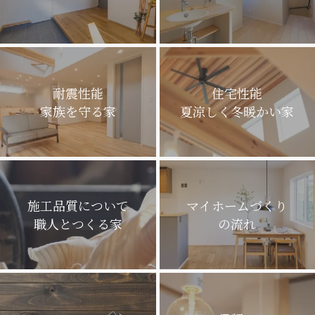
耐震性能
住宅性能
家族を守る家
夏涼しく冬暖かい家
施工品質について
マイホームづくり
職人とつくる家
の流れ