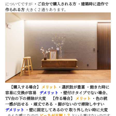
についてですが
・ご自分で購入される方
・建築時に造作で
作られる方
大きく２通りあります。
【購入する場合】
メリット
・選択肢が豊富
・飽きた時に
容易に交換が容易
デメリット
・壁付けタイプでない場合、
TV台の下の掃除が大変
【作る場合】
メリット
・色の統
一感が出せる
・頑丈である
・脚がないので掃除しやすい
デメリット
・壁に固定してあるので
取り外したい時に大変
そんな感じなので
どっちが正解！？
という事はないのです