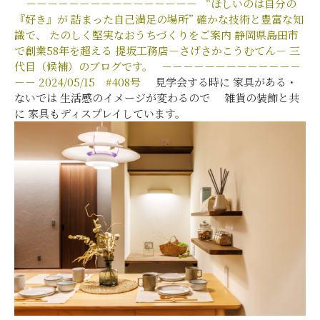
－－－－－－－－－－－－－－－－
“ほしいのは自分の
『好き』が
詰まった自己満足の場所”
確かな技術と豊富な知
識で、
たのしく堅実なおうちづくりをご案内
静岡県島田市
で創業58年を超える
提坂工務店－さげさかこうむてん－
三
代目（候補）のブログです。
－－－－－－－－－－－－－
－－
2024/05/15
#408
号
見学会する時に 家具がある・
ないでは 生活感のイメージが変わるので 雑貨の装飾と共
に 家具もディスプレイしています。