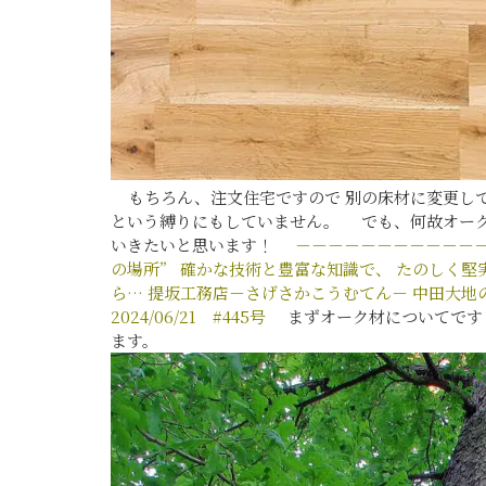
もちろん、注文住宅ですので 別の床材に変更して
という縛りにもしていません。 でも、何故オーク
いきたいと思います！
－－－－－－－－－－－
の場所”
確かな技術と豊富な知識で、
たのしく堅
ら…
提坂工務店－さげさかこうむてん－
中田大地
2024/06/21
#445
号
まずオーク材についてです
ます。