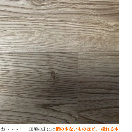
よね～～～！ 無垢の床には
節の少ないものほど、
採れる本