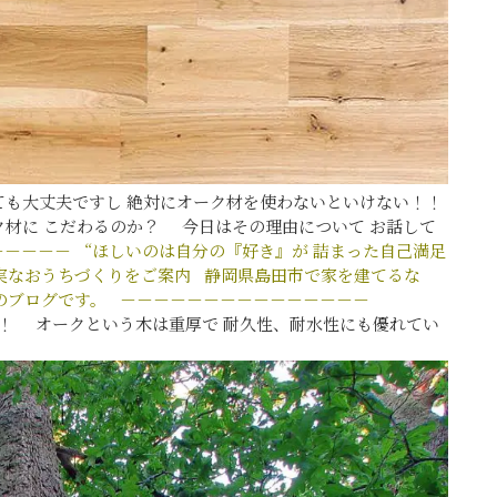
も大丈夫ですし 絶対にオーク材を使わないといけない！！
材に こだわるのか？ 今日はその理由について お話して
－－－－－
“ほしいのは自分の『好き』が
詰まった自己満足
実なおうちづくりをご案内
静岡県島田市で家を建てるな
のブログです。
－－－－－－－－－－－－－－－
！ オークという木は
重厚で
耐久性、耐水性にも優れてい