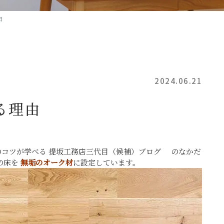
由
2024.06.21
る理由
のコツが学べる 提坂工務店三代目（候補）ブログ のなかだ
の床を
無垢のオーク材
に設定しています。