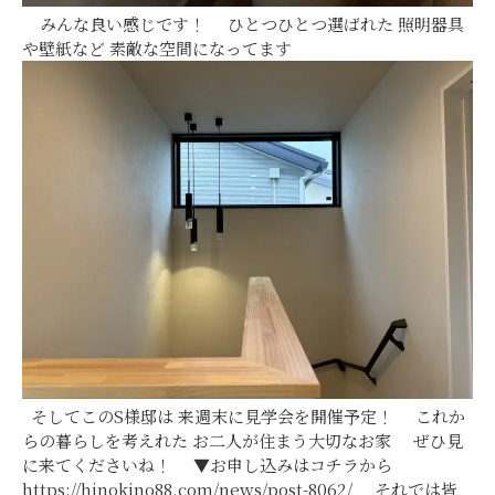
みんな良い感じです！ ひとつひとつ選ばれた 照明器具
や壁紙など 素敵な空間になってます
そしてこのS様邸は 来週末に見学会を開催予定！ これか
らの暮らしを考えれた お二人が住まう大切なお家 ぜひ見
に来てくださいね！ ▼お申し込みはコチラから
https://hinokino88.com/news/post-8062/ それでは皆