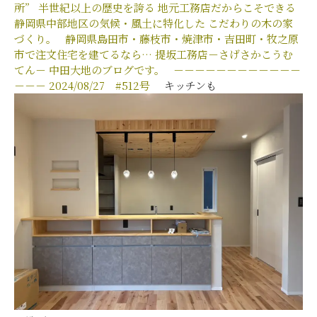
所”
半世紀以上の歴史を誇る
地元工務店だからこそできる
静岡県中部地区の気候・風土に特化した
こだわりの木の家
づくり。
静岡県島田市・藤枝市・焼津市・吉田町・牧之原
市で注文住宅を建てるなら…
提坂工務店－さげさかこうむ
てん－
中田大地のブログです。
－－－－－－－－－－－－
－－－
2024/08/27
#512
号
キッチンも