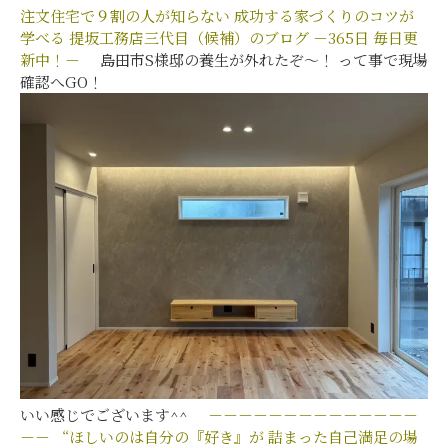
注文住宅で９割の人が知らない
成功する家づくりのコツが
学べる
提坂工務店三代目（候補）のブログ
－365日 毎日更
新中！－
島田市S様邸の養生が外れたぞ～！ って事で現場
確認へGO！
いい感じでございます^^
－－－－－－－－－－－－－－
－－
“ほしいのは自分の『好き』が
詰まった自己満足の場