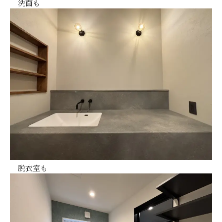
洗面も
脱衣室も