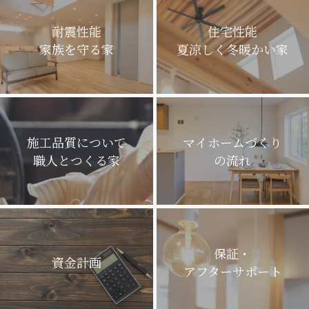
耐震性能
住宅性能
家族を守る家
夏涼しく冬暖かい家
施工品質について
マイホームづくり
職人とつくる家
の流れ
保証・
資金計画
アフターサポート