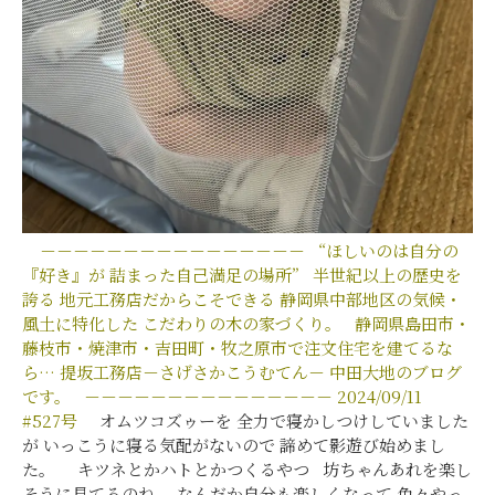
－－－－－－－－－－－－－－－－
“ほしいのは自分の
『好き』が
詰まった自己満足の場所”
半世紀以上の歴史を
誇る
地元工務店だからこそできる
静岡県中部地区の気候・
風土に特化した
こだわりの木の家づくり。
静岡県島田市・
藤枝市・焼津市・吉田町・牧之原市で注文住宅を建てるな
ら…
提坂工務店－さげさかこうむてん－
中田大地のブログ
です。
－－－－－－－－－－－－－－－
2024/09/11
#527
号
オムツコズゥーを 全力で寝かしつけしていました
が いっこうに寝る気配がないので 諦めて影遊び始めまし
た。 キツネとかハトとかつくるやつ 坊ちゃんあれを楽し
そうに見てるのね なんだか自分も楽しくなって 色々やっ