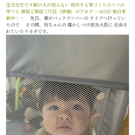
注文住宅で９割の人が知らない
成功する家づくりのコツが
学べる
提坂工務店三代目（候補）のブログ
－365日 毎日更
新中！－
先日、妻がバックナンバーの ライブへ行ってい
たので その間、坊ちゃんの 寝かしつけ担当大臣に 任命さ
れていたナカダです。