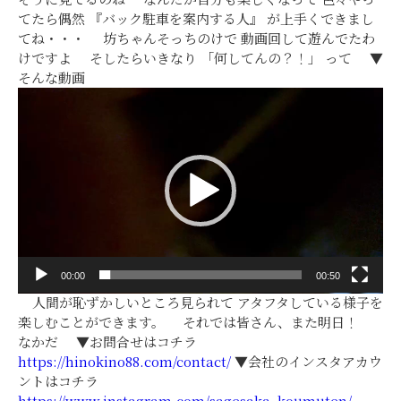
てたら偶然 『バック駐車を案内する人』 が上手くできまし
てね・・・ 坊ちゃんそっちのけで 動画回して遊んでたわ
けですよ そしたらいきなり 「何してんの？！」 って ▼
そんな動画
動
画
プ
レ
ー
ヤ
ー
00:00
00:50
人間が恥ずかしいところ見られて アタフタしている様子を
楽しむことができます。 それでは皆さん、また明日！
なかだ ▼お問合せはコチラ
https://hinokino88.com/contact/
▼会社のインスタアカウ
ントはコチラ
https://www.instagram.com/sagesaka_koumuten/