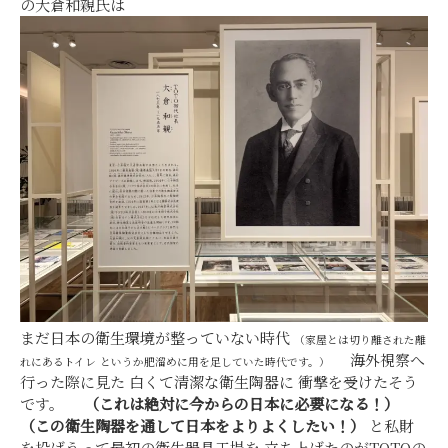
の大倉和親氏は
まだ日本の衛生環境が整っていない時代
（家屋とは切り離された離
海外視察へ
れにある
トイレ
というか肥溜めに
用を足していた時代です。）
行った際に見た 白くて清潔な衛生陶器に 衝撃を受けたそう
です。
（これは絶対に今からの日本に必要になる！）
（この衛生陶器を通して日本をよりよくしたい！）
と私財
を投げうって最初の衛生器具工場を 立ち上げたのがTOTOの