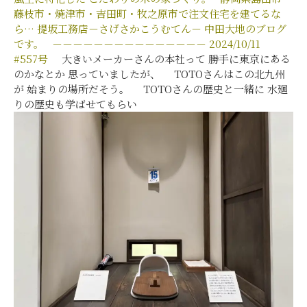
藤枝市・焼津市・吉田町・牧之原市で注文住宅を建てるな
ら…
提坂工務店－さげさかこうむてん－
中田大地のブログ
です。
－－－－－－－－－－－－－－－
2024/10/11
#557
号
大きいメーカーさんの本社って 勝手に東京にある
のかなとか 思っていましたが、 TOTOさんはこの北九州
が 始まりの場所だそう。 TOTOさんの歴史と一緒に 水廻
りの歴史も学ばせてもらい