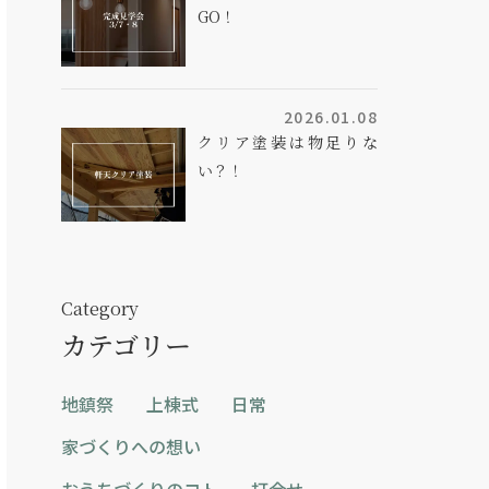
GO！
2026.01.08
クリア塗装は物足りな
い？！
Category
カテゴリー
地鎮祭
上棟式
日常
家づくりへの想い
おうちづくりのコト
打合せ