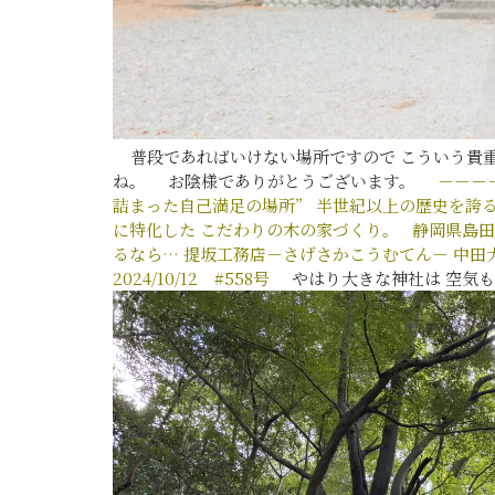
普段であればいけない場所ですので こういう貴重
ね。 お陰様でありがとうございます。
－－－
詰まった自己満足の場所”
半世紀以上の歴史を誇
に特化した
こだわりの木の家づくり。
静岡県島田
るなら…
提坂工務店－さげさかこうむてん－
中田
2024/10/12
#558
号
やはり大きな神社は 空気も