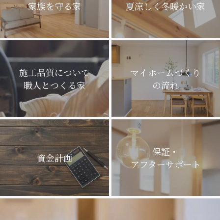
家族を守る家
夏涼しく冬暖かい家
施工品質について
マイホームづくり
職人とつくる家
の流れ
保証・
資金計画
アフターサポート