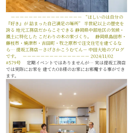
－－－－－－－－－－－－－－－－
“ほしいのは自分の
『好き』が
詰まった自己満足の場所”
半世紀以上の歴史を
誇る
地元工務店だからこそできる
静岡県中部地区の気候・
風土に特化した
こだわりの木の家づくり。
静岡県島田市・
藤枝市・焼津市・吉田町・牧之原市で注文住宅を建てるな
ら…
提坂工務店－さげさかこうむてん－
中田大地のブログ
です。
－－－－－－－－－－－－－－－
2024/11/02
#579
号
定期イベントではありませんが… 実は提坂工務店
では実際にお家を 建てたOB様のお家にお邪魔する事ができ
ます。