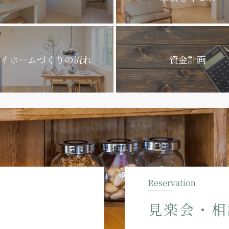
イホームづくり
の流れ
資金計画
Reservation
見楽会・相