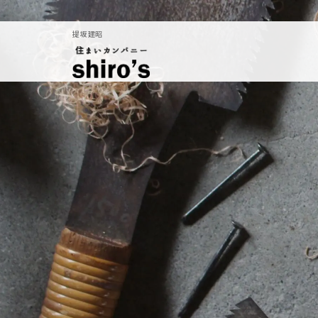
提坂 建昭