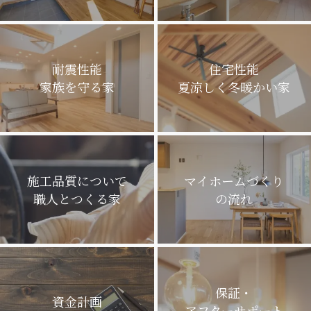
耐震性能
住宅性能
家族を守る家
夏涼しく冬暖かい家
施工品質について
マイホームづくり
職人とつくる家
の流れ
保証・
資金計画
アフターサポート