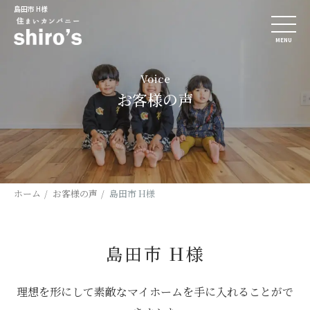
島田市 H様
MENU
Voice
お客様の声
ホーム
お客様の声
島田市 H様
島田市 H様
理想を形にして素敵なマイホームを手に入れることがで