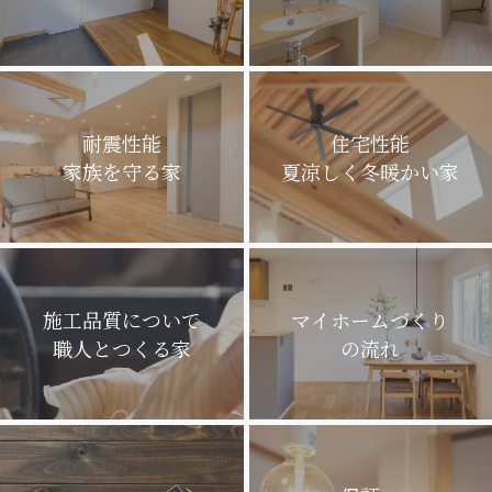
耐震性能
住宅性能
家族を守る家
夏涼しく冬暖かい家
施工品質について
マイホームづくり
職人とつくる家
の流れ